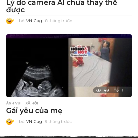
Lý do camera AI chưa thay thế
được
bởi
VN-Gag
8 tháng trước
8
t
h
á
n
g
t
r
ư
ớ
c
48
1
ẢNH VUI
XÃ HỘI
Gái yêu của mẹ
bởi
VN-Gag
9 tháng trước
9
t
h
á