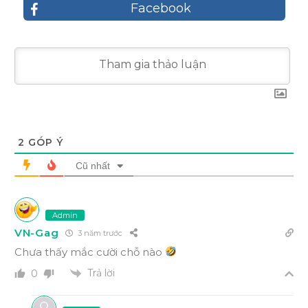
Facebook
2
GÓP Ý
Cũ nhất
Admin
VN-Gag
3 năm trước
Chưa thấy mắc cười chỗ nào
Trả lời
0