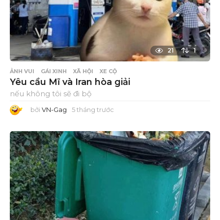
21
1
ẢNH VUI
GÁI XINH
XÃ HỘI
XE CỘ
Yêu cầu Mĩ và Iran hòa giải
nếu không tôi sẽ đi bộ
bởi
VN-Gag
5 tháng trước
5
t
h
á
n
g
t
r
ư
ớ
c