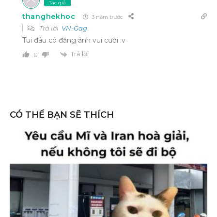
Tác giả
thanghekhoc
3 năm trước
Trả lời
VN-Gag
Tui đâu có đăng ảnh vui cười :v
Trả lời
0
CÓ THỂ BẠN SẼ THÍCH