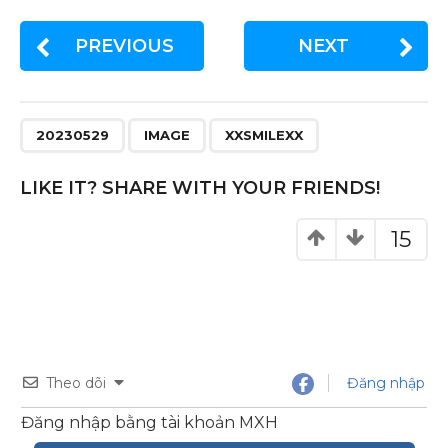
a
w
n
h
c
it
te
ar
PREVIOUS
NEXT
e
te
re
e
b
r
st
o
20230529
IMAGE
XXSMILEXX
o
k
LIKE IT? SHARE WITH YOUR FRIENDS!
15
Theo dõi
Đăng nhập
Đăng nhập bằng tài khoản MXH