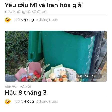
Yêu cầu Mĩ và Iran hòa giải
nếu không tôi sẽ đi bộ
bởi
VN-Gag
5 tháng trước
5
t
h
á
n
g
t
r
ư
ớ
c
34
1
ẢNH VUI
XÃ HỘI
Hậu 8 tháng 3
bởi
VN-Gag
5 tháng trước
5
t
h