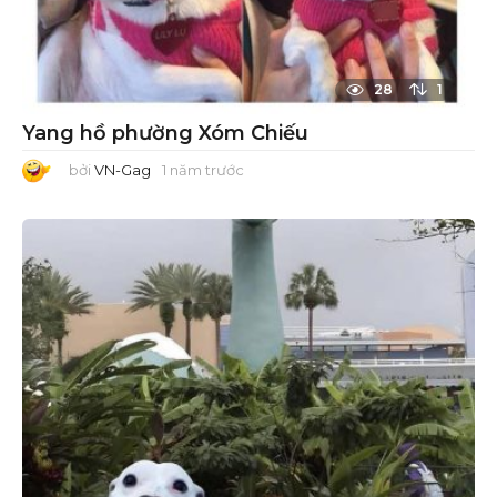
28
1
Yang hồ phường Xóm Chiếu
bởi
VN-Gag
1 năm trước
1
n
ă
m
t
r
ư
ớ
c