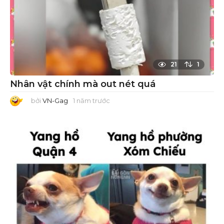
21
1
Nhân vật chính mà out nét quá
bởi
VN-Gag
1 năm trước
1
n
ă
m
t
r
ư
ớ
c