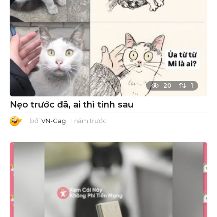
c
20
1
Nẹo trước đã, ai thì tính sau
bởi
VN-Gag
1 năm trước
1
n
ă
m
t
r
ư
ớ
c