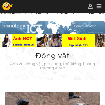
Động vật
Ảnh vui động vật, pet cưng, thú kiểng, hoàng
thượng & sen