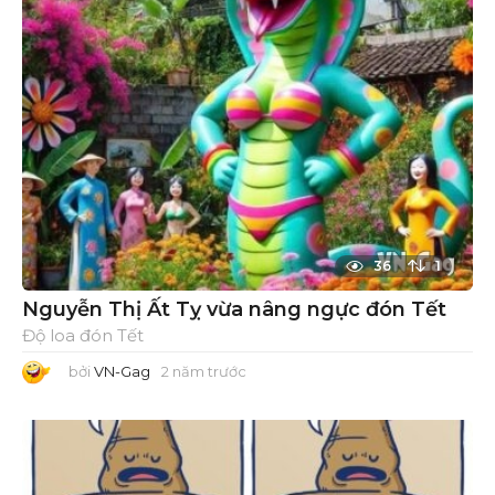
ớ
c
36
1
Nguyễn Thị Ất Tỵ vừa nâng ngực đón Tết
Độ loa đón Tết
bởi
VN-Gag
2 năm trước
2
n
ă
m
t
r
ư
ớ