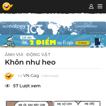
ẢNH VUI
ĐỘNG VẬT
Khôn như heo
VN-Gag
bởi
1 năm trước
1
n
ă
57
Lượt xem
m
t
r
ư
ớ
c