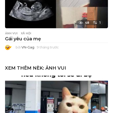
48
1
ẢNH VUI
XÃ HỘI
Gái yêu của mẹ
bởi
VN-Gag
9 tháng trước
9
t
h
á
n
g
XEM THÊM NÈK:
ẢNH VUI
t
r
ư
ớ
c