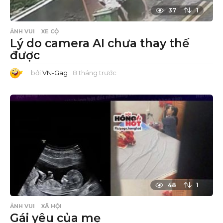
37
1
ẢNH VUI
XE CỘ
Lý do camera AI chưa thay thế
được
bởi
VN-Gag
8 tháng trước
8
t
h
á
n
g
t
r
ư
ớ
c
48
1
ẢNH VUI
XÃ HỘI
Gái yêu của mẹ