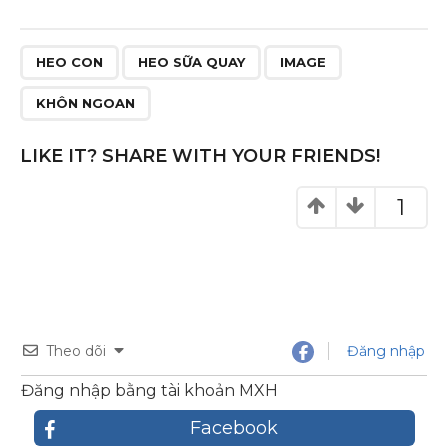
b
r
st
o
HEO CON
HEO SỮA QUAY
IMAGE
o
KHÔN NGOAN
k
LIKE IT? SHARE WITH YOUR FRIENDS!
1
Theo dõi
Đăng nhập
Đăng nhập bằng tài khoản MXH
Facebook