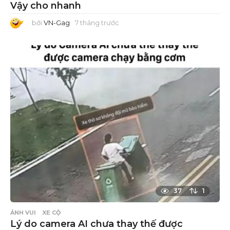
Vậy cho nhanh
bởi
VN-Gag
7 tháng trước
7
t
h
á
n
g
t
r
ư
ớ
c
37
1
ẢNH VUI
XE CỘ
Lý do camera AI chưa thay thế được