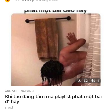
t
h
á
n
g
t
r
ư
ớ
c
32
1
ẢNH VUI
GÁI XINH
Khi tao đang tắm mà playlist phát một bài
đ* hay
next