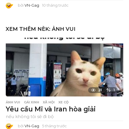
bởi
VN-Gag
10 tháng trước
1
0
t
h
á
n
XEM THÊM NÈK:
ẢNH VUI
g
t
r
ư
ớ
c
21
1
ẢNH VUI
GÁI XINH
XÃ HỘI
XE CỘ
Yêu cầu Mĩ và Iran hòa giải
nếu không tôi sẽ đi bộ
bởi
VN-Gag
5 tháng trước
5