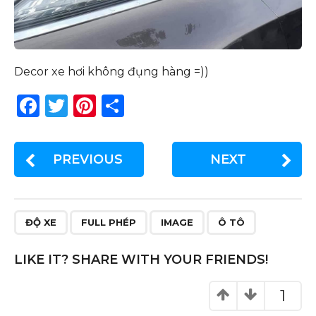
Decor xe hơi không đụng hàng =))
F
T
Pi
S
a
w
n
h
c
it
te
ar
PREVIOUS
NEXT
e
te
re
e
b
r
st
o
ĐỘ XE
FULL PHÉP
IMAGE
Ô TÔ
o
k
LIKE IT? SHARE WITH YOUR FRIENDS!
1