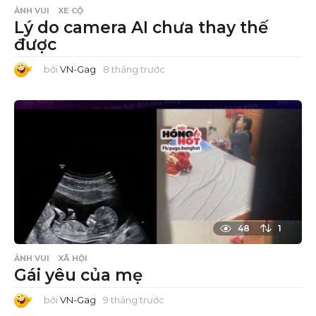
ẢNH VUI
XE CỘ
Lý do camera AI chưa thay thế
được
bởi
VN-Gag
8 tháng trước
8
t
h
á
n
g
t
r
ư
ớ
c
48
1
ẢNH VUI
XÃ HỘI
Gái yêu của mẹ
bởi
VN-Gag
9 tháng trước
9
t