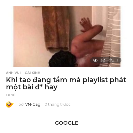
h
á
n
g
t
r
ư
ớ
c
32
1
ẢNH VUI
GÁI XINH
Khi tao đang tắm mà playlist phát
một bài đ* hay
next
bởi
VN-Gag
10 tháng trước
1
0
t
h
á
GOOGLE
n
g