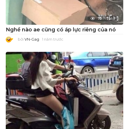
75
1
Nghề nào ae cũng có áp lực riêng của nó
bởi
VN-Gag
1 năm trước
1
n
ă
m
t
r
ư
ớ
c