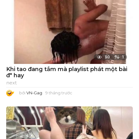
30
1
Khi tao đang tắm mà playlist phát một bài
đ* hay
next
bởi
VN-Gag
9 tháng trước
9
t
h
á
n
g
t
r
ư
ớ
c