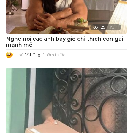
25
1
Nghe nói các anh bây giờ chỉ thích con gái
mạnh mẽ
bởi
VN-Gag
1 năm trước
1
n
ă
m
t
r
ư
ớ
c