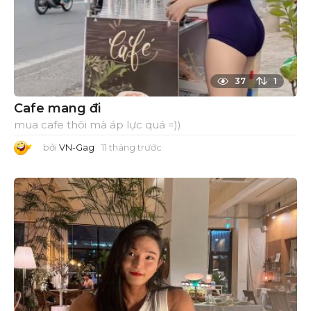
37
1
Cafe mang đi
mua cafe thôi mà áp lực quá =))
bởi
VN-Gag
11 tháng trước
1
1
t
h
á
n
g
t
r
ư
ớ
c