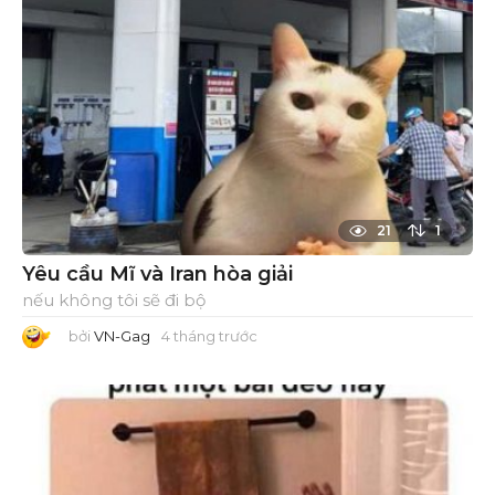
21
1
Yêu cầu Mĩ và Iran hòa giải
nếu không tôi sẽ đi bộ
bởi
VN-Gag
4 tháng trước
4
t
h
á
n
g
t
r
ư
ớ
c