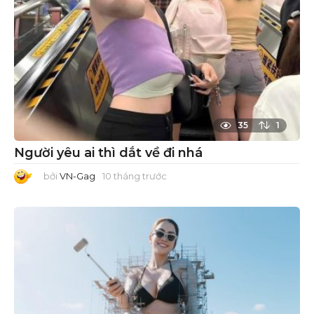
35
1
Người yêu ai thì dắt về đi nhá
bởi
VN-Gag
10 tháng trước
1
0
t
h
á
n
g
t
r
ư
ớ
c