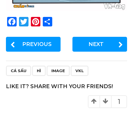
F
T
Pi
S
a
w
n
h
c
it
te
ar
PREVIOUS
NEXT
e
te
re
e
b
r
st
o
CÁ SẤU
HÌ
IMAGE
VKL
o
k
LIKE IT? SHARE WITH YOUR FRIENDS!
1