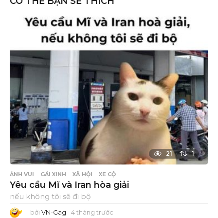
CÓ THỂ BẠN SẼ THÍCH
21
1
ẢNH VUI
GÁI XINH
XÃ HỘI
XE CỘ
Yêu cầu Mĩ và Iran hòa giải
nếu không tôi sẽ đi bộ
bởi
VN-Gag
4 tháng trước
4