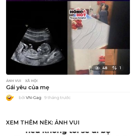
ư
ớ
c
48
1
ẢNH VUI
XÃ HỘI
Gái yêu của mẹ
bởi
VN-Gag
9 tháng trước
9
t
h
á
n
g
XEM THÊM NÈK:
ẢNH VUI
t
r
ư
ớ