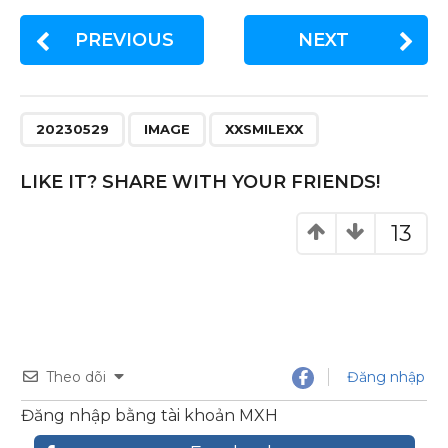
c
it
te
ar
PREVIOUS
NEXT
e
te
re
e
b
r
st
o
20230529
IMAGE
XXSMILEXX
o
k
LIKE IT? SHARE WITH YOUR FRIENDS!
13
Theo dõi
Đăng nhập
Đăng nhập bằng tài khoản MXH