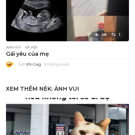
48
1
ẢNH VUI
XÃ HỘI
Gái yêu của mẹ
bởi
VN-Gag
9 tháng trước
9
t
h
á
n
g
XEM THÊM NÈK:
ẢNH VUI
t
r
ư
ớ
c