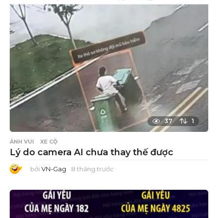
t
r
ư
ớ
c
37
1
ẢNH VUI
XE CỘ
Lý do camera AI chưa thay thế được
bởi
VN-Gag
8 tháng trước
8
t
h
á
n
g
t
r