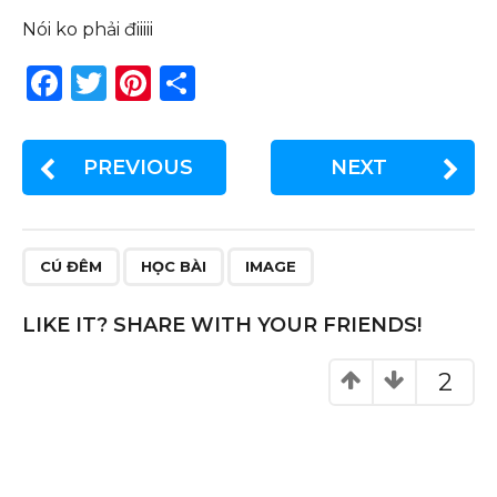
Nói ko phải điiiii
F
T
Pi
S
a
w
n
h
c
it
te
ar
PREVIOUS
NEXT
e
te
re
e
b
r
st
o
CÚ ĐÊM
HỌC BÀI
IMAGE
o
k
LIKE IT? SHARE WITH YOUR FRIENDS!
2