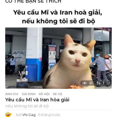
CÓ THỂ BẠN SẼ THÍCH
21
1
ẢNH VUI
GÁI XINH
XÃ HỘI
XE CỘ
Yêu cầu Mĩ và Iran hòa giải
nếu không tôi sẽ đi bộ
bởi
VN-Gag
5 tháng trước
5