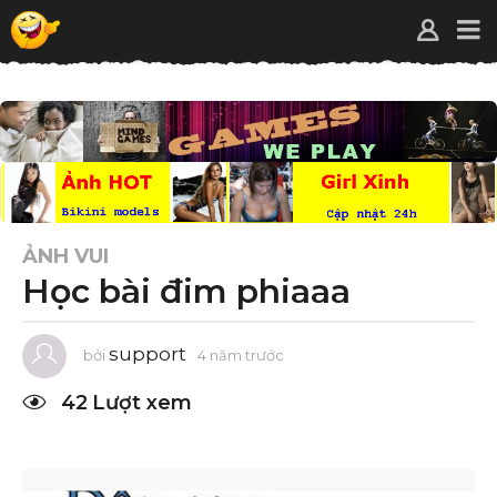
ẢNH VUI
Học bài đim phiaaa
support
bởi
4 năm trước
4
n
ă
42
Lượt xem
m
t
r
ư
ớ
c