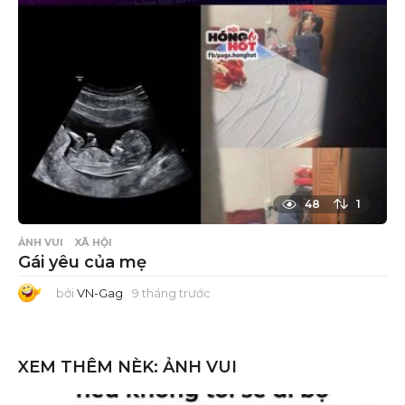
ư
ớ
c
48
1
ẢNH VUI
XÃ HỘI
Gái yêu của mẹ
bởi
VN-Gag
9 tháng trước
9
t
h
á
n
g
XEM THÊM NÈK:
ẢNH VUI
t
r
ư