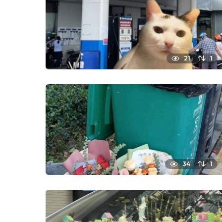
21
1
34
1