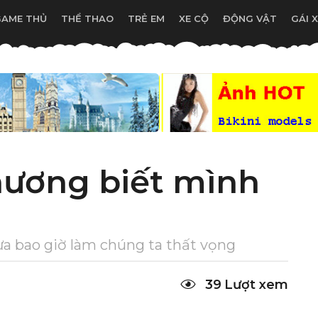
GAME THỦ
THỂ THAO
TRẺ EM
XE CỘ
ĐỘNG VẬT
GÁI 
hương biết mình
ưa bao giờ làm chúng ta thất vọng
39
Lượt xem