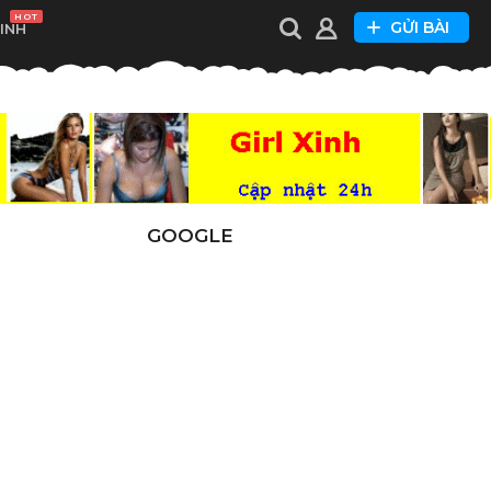
HOT
GỬI BÀI
XINH
GOOGLE