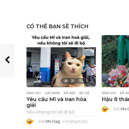
CÓ THỂ BẠN SẼ THÍCH
21
1
ẢNH VUI
GÁI XINH
XÃ HỘI
XE CỘ
ẢNH VUI
XÃ H
Yêu cầu Mĩ và Iran hòa
Hậu 8 thá
giải
bởi
VN-
nếu không tôi sẽ đi bộ
bởi
VN-Gag
4 tháng trước
4
t