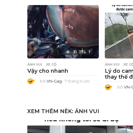
h
á
n
g
t
r
ư
ớ
c
31
1
ẢNH VUI
XE CỘ
ẢNH VUI
XE C
Vậy cho nhanh
Lý do cam
thay thế 
bởi
VN-Gag
7 tháng trước
7
t
bởi
VN-
h
á
n
g
t
r
XEM THÊM NÈK:
ẢNH VUI
ư
ớ
c