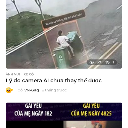
ư
ớ
c
37
1
ẢNH VUI
XE CỘ
Lý do camera AI chưa thay thế được
bởi
VN-Gag
8 tháng trước
8
t
h
á
n
g
t
r
ư
ớ