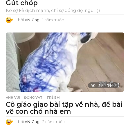
Gút chóp
Ko sợ kẻ địch mạnh, chỉ sợ đồng đội ngu =))
bởi
VN-Gag
1 năm trước
1
n
ă
m
t
r
ư
ớ
c
39
1
ẢNH VUI
ĐỘNG VẬT
TRẺ EM
Cô giáo giao bài tập về nhà, đề bài
vẽ con chó nhà em
bởi
VN-Gag
2 năm trước
2
n
ă