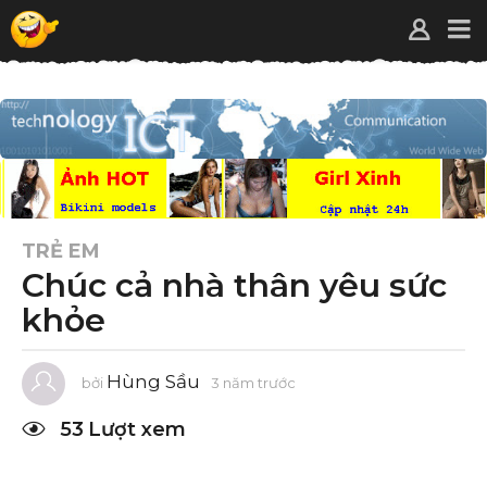
TRẺ EM
Chúc cả nhà thân yêu sức
khỏe
Hùng Sầu
bởi
3 năm trước
3
n
ă
53
Lượt xem
m
t
r
ư