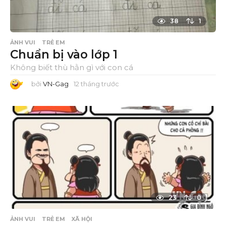
38
1
ẢNH VUI
TRẺ EM
Chuẩn bị vào lớp 1
Không biết thù hằn gì với con cá
bởi
VN-Gag
12 tháng trước
1
2
t
h
á
n
g
t
r
ư
ớ
c
23
0
ẢNH VUI
TRẺ EM
XÃ HỘI