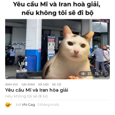
21
1
ẢNH VUI
GÁI XINH
XÃ HỘI
XE CỘ
Yêu cầu Mĩ và Iran hòa giải
nếu không tôi sẽ đi bộ
bởi
VN-Gag
5 tháng trước
5
t
h