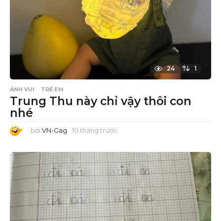
24
1
ẢNH VUI
TRẺ EM
Trung Thu này chỉ vậy thôi con
nhé
bởi
VN-Gag
10 tháng trước
1
0
t
h
á
n
g
t
r
ư
ớ
c