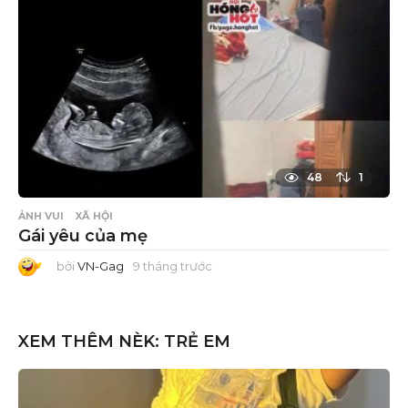
c
48
1
ẢNH VUI
XÃ HỘI
Gái yêu của mẹ
bởi
VN-Gag
9 tháng trước
9
t
h
á
n
g
XEM THÊM NÈK:
TRẺ EM
t
r
ư
ớ
c