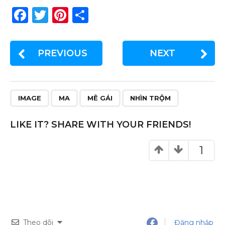
F
T
Pi
S
a
w
n
h
c
it
te
ar
PREVIOUS
NEXT
e
te
re
e
b
r
st
o
IMAGE
MA
MÊ GÁI
NHÌN TRỘM
o
k
LIKE IT? SHARE WITH YOUR FRIENDS!
1
Theo dõi
Đăng nhập