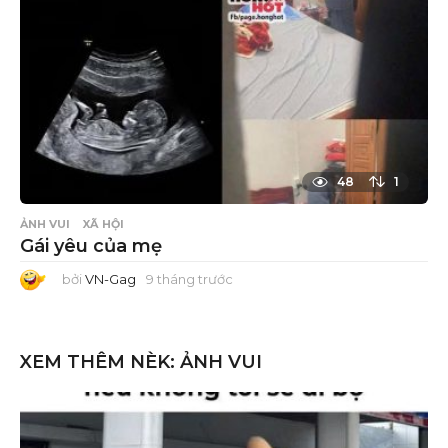
48
1
ẢNH VUI
XÃ HỘI
Gái yêu của mẹ
bởi
VN-Gag
9 tháng trước
9
t
h
á
n
g
XEM THÊM NÈK:
ẢNH VUI
t
r
ư
ớ
c