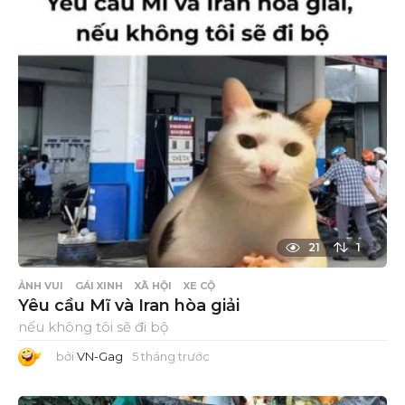
21
1
ẢNH VUI
GÁI XINH
XÃ HỘI
XE CỘ
Yêu cầu Mĩ và Iran hòa giải
nếu không tôi sẽ đi bộ
bởi
VN-Gag
5 tháng trước
5
t
h
á