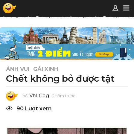
ẢNH VUI
GÁI XINH
Chết không bỏ được tật
VN-Gag
bởi
2 năm trước
2
n
ă
90
Lượt xem
m
t
r
ư
ớ
c