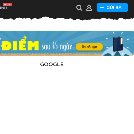
HOT
GỬI BÀI
XINH
GOOGLE