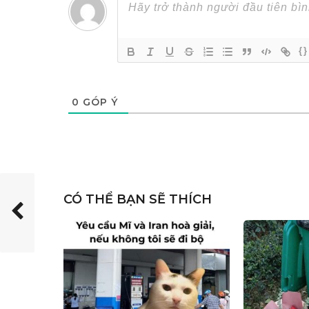
{}
0
GÓP Ý
CÓ THỂ BẠN SẼ THÍCH