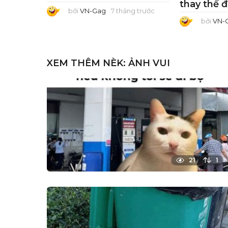
thay thế 
bởi
VN-Gag
7 tháng trước
7
t
bởi
VN-
h
á
n
g
t
r
XEM THÊM NÈK:
ẢNH VUI
ư
ớ
c
21
1