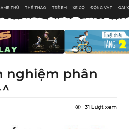
GAME THỦ
THỂ THAO
TRẺ EM
XE CỘ
ĐỘNG VẬT
GÁI 
h nghiệm phân
^^
31
Lượt xem