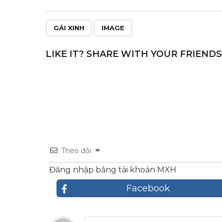
b
r
st
o
GÁI XINH
IMAGE
o
k
LIKE IT? SHARE WITH YOUR FRIENDS
Theo dõi
Đăng nhập bằng tài khoản MXH
Facebook