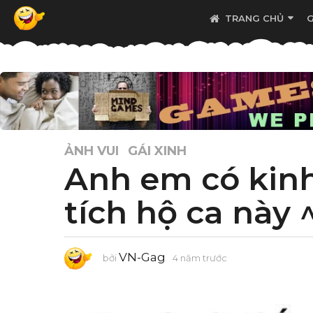
TRANG CHỦ
ẢNH VUI
GÁI XINH
Anh em có kin
tích hộ ca này 
VN-Gag
bởi
4 năm trước
4
n
ă
m
t
r