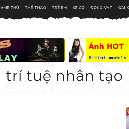
GAME THỦ
THỂ THAO
TRẺ EM
XE CỘ
ĐỘNG VẬT
GÁI 
trí tuệ nhân tạo