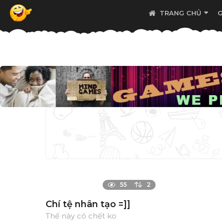
TRANG CHỦ
55
2
Chí tệ nhân tạo =]]
Thế này có chết ko