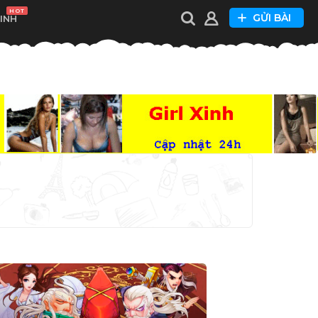
HOT
GỬI BÀI
XINH