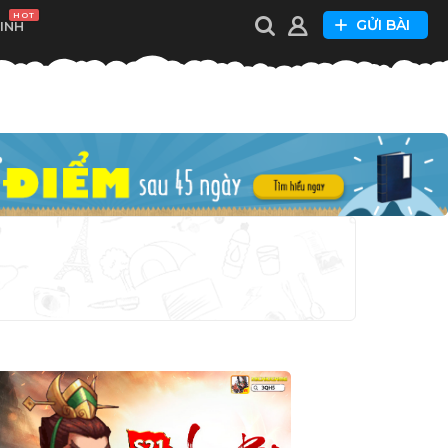
HOT
GỬI BÀI
XINH