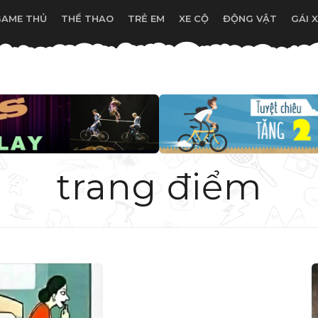
GAME THỦ
THỂ THAO
TRẺ EM
XE CỘ
ĐỘNG VẬT
GÁI 
trang điểm