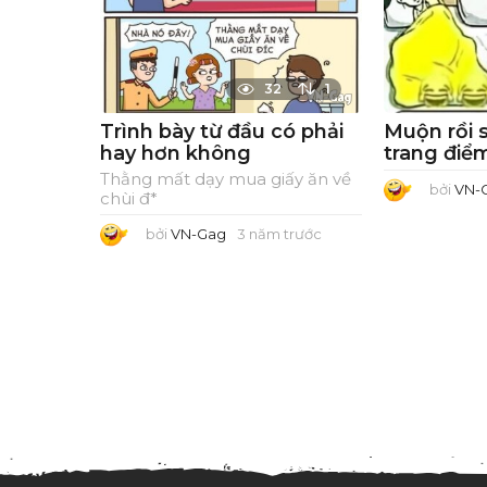
32
1
Trình bày từ đầu có phải
Muộn rồi 
hay hơn không
trang điể
Thằng mất dạy mua giấy ăn về
bởi
VN-
chùi đ*
bởi
VN-Gag
3 năm trước
3
n
ă
m
t
r
ư
ớ
c