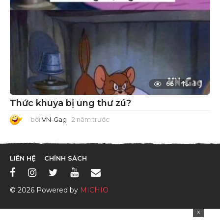
66
1
Thức khuya bị ung thư zú?
bởi
VN-Gag
2 năm trước
2
n
ă
m
t
r
LIÊN HỆ
CHÍNH SÁCH
ư
ớ
c
© 2026 Powered by
MICHIO
x