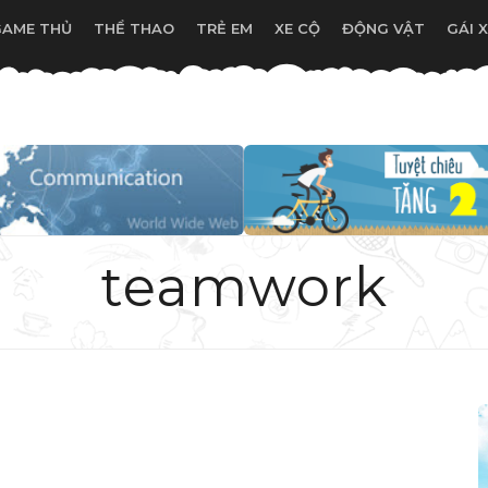
GAME THỦ
THỂ THAO
TRẺ EM
XE CỘ
ĐỘNG VẬT
GÁI 
teamwork