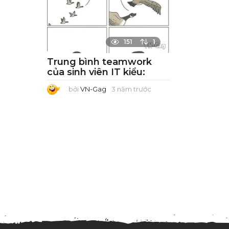
151
1
Trung bình teamwork
của sinh viên IT kiểu:
bởi
VN-Gag
3 năm trước
3
n
ă
m
t
r
ư
ớ
c