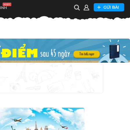
HOT
GỬI BÀI
XINH