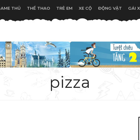
GAME THỦ
THỂ THAO
TRẺ EM
XE CỘ
ĐỘNG VẬT
GÁI 
pizza