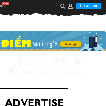
HOT
GỬI BÀI
XINH