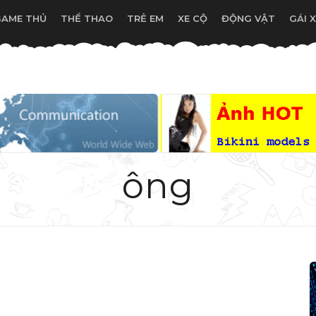
GAME THỦ
THỂ THAO
TRẺ EM
XE CỘ
ĐỘNG VẬT
GÁI 
ông