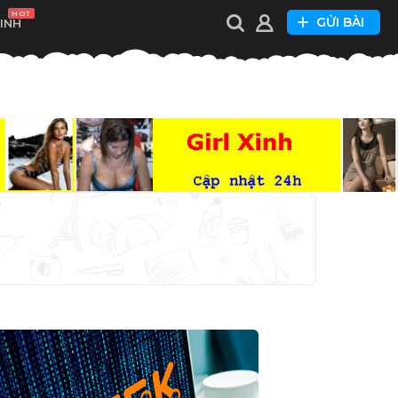
HOT
GỬI BÀI
XINH