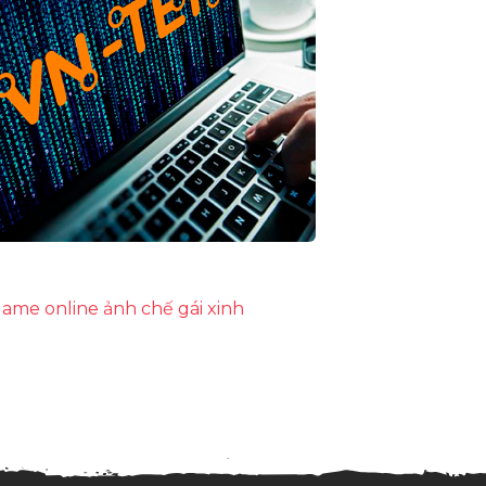
ame online
ảnh chế
gái xinh