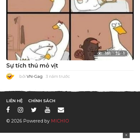
161
1
Sự tích thú mỏ vịt
bởi
VN-Gag
3 năm trước
3
n
ă
m
t
r
LIÊN HỆ
CHÍNH SÁCH
ư
ớ
c
© 2026 Powered by
MICHIO
x