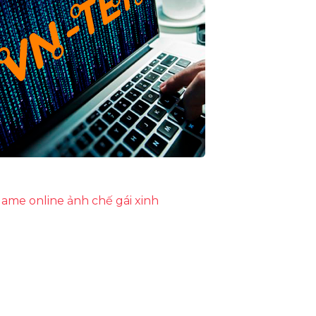
ame online
ảnh chế
gái xinh