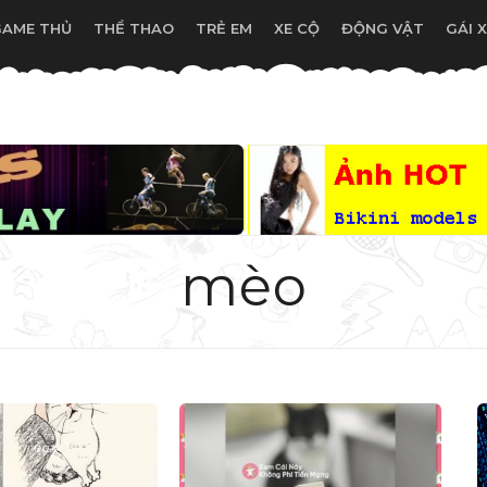
GAME THỦ
THỂ THAO
TRẺ EM
XE CỘ
ĐỘNG VẬT
GÁI 
mèo