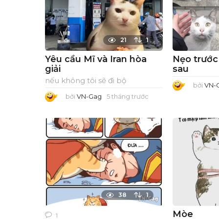
21
1
Yêu cầu Mĩ và Iran hòa
Nẹo trước 
giải
sau
nếu không tôi sẽ đi bộ
bởi
VN-
bởi
VN-Gag
5 tháng trước
5
t
h
á
n
g
t
r
ư
ớ
c
38
1
Mòe
1