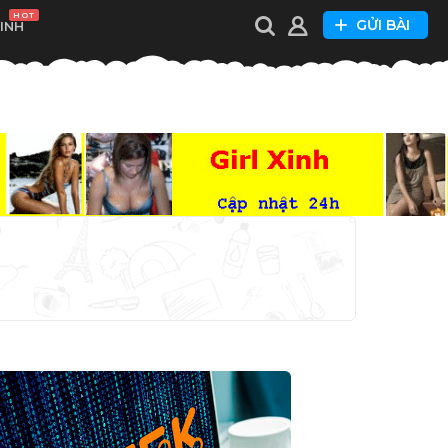
HOT
GỬI BÀI
XINH