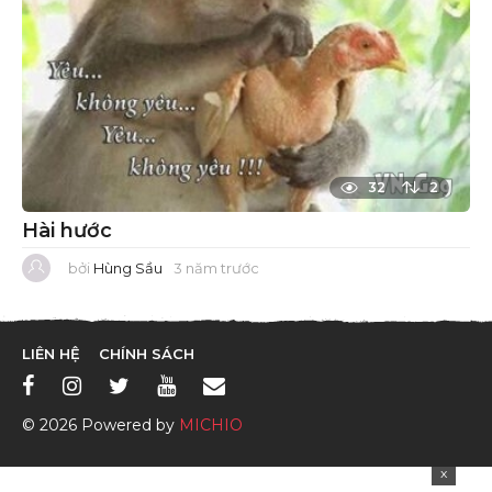
32
2
Hài hước
bởi
Hùng Sầu
3 năm trước
3
n
ă
m
t
r
LIÊN HỆ
CHÍNH SÁCH
ư
ớ
c
© 2026 Powered by
MICHIO
x