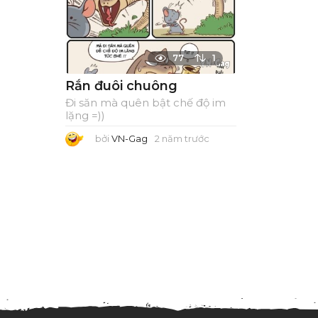
77
1
Rắn đuôi chuông
Đi săn mà quên bật chế độ im
lặng =))
bởi
VN-Gag
2 năm trước
2
n
ă
m
t
r
ư
ớ
c