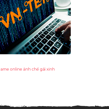
ame online
ảnh chế
gái xinh