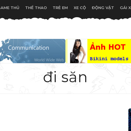
GAME THỦ
THỂ THAO
TRẺ EM
XE CỘ
ĐỘNG VẬT
GÁI 
đi săn