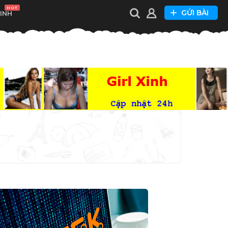
HOT
GỬI BÀI
XINH