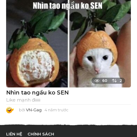
r
ư
ớ
c
60
2
Nhìn tao ngầu ko SEN
Like mạnh điiiiii
bởi
VN-Gag
4 năm trước
4
n
ă
m
t
r
LIÊN HỆ
CHÍNH SÁCH
ư