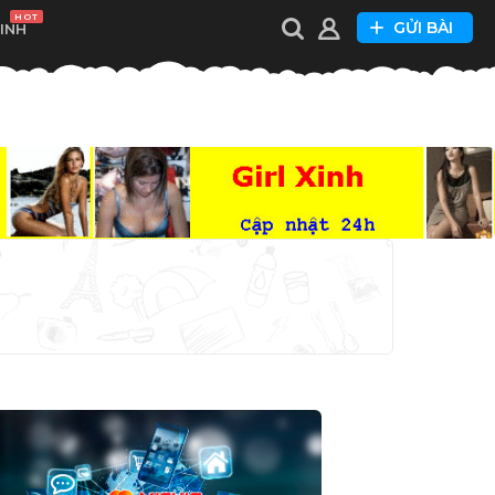
HOT
GỬI BÀI
XINH