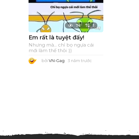
74
1
Em rất là tuyệt đấy!
Nhưng mà... chỉ bọ ngựa cái
mới làm thế thôi :))
bởi
VN-Gag
3 năm trước
3
n
ă
m
t
r
ư
ớ
c