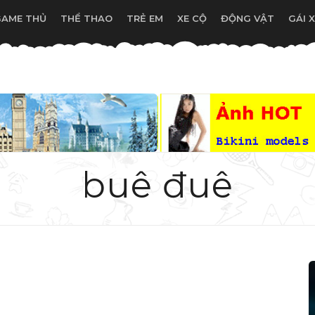
GAME THỦ
THỂ THAO
TRẺ EM
XE CỘ
ĐỘNG VẬT
GÁI 
buê đuê