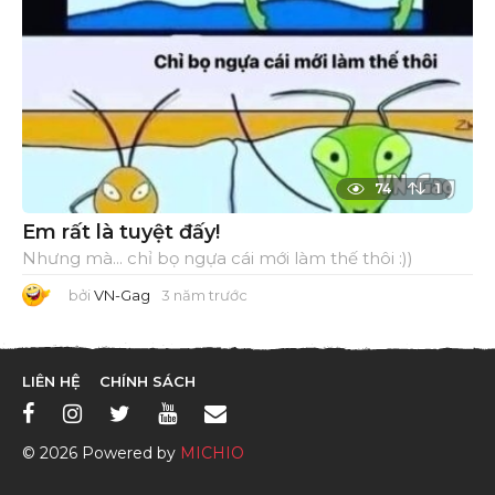
74
1
Em rất là tuyệt đấy!
Nhưng mà... chỉ bọ ngựa cái mới làm thế thôi :))
bởi
VN-Gag
3 năm trước
3
n
ă
m
t
r
LIÊN HỆ
CHÍNH SÁCH
ư
ớ
c
© 2026 Powered by
MICHIO
x