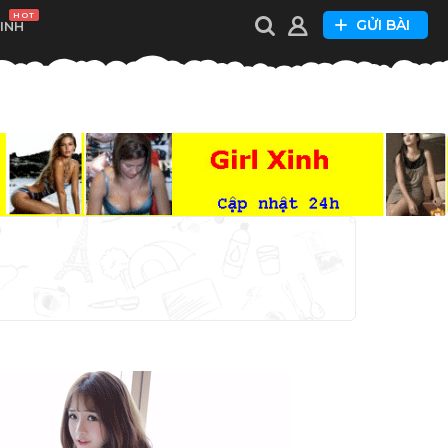
HOT
GỬI BÀI
XINH