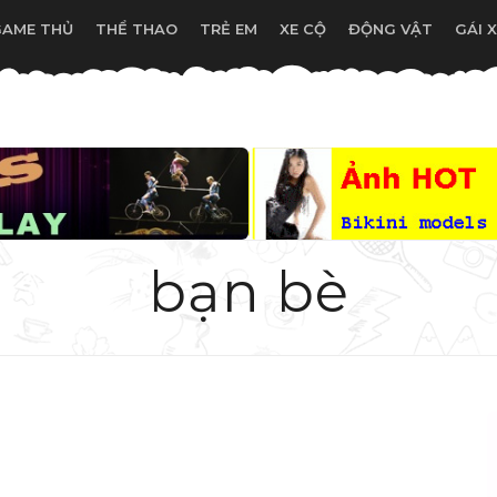
GAME THỦ
THỂ THAO
TRẺ EM
XE CỘ
ĐỘNG VẬT
GÁI 
bạn bè