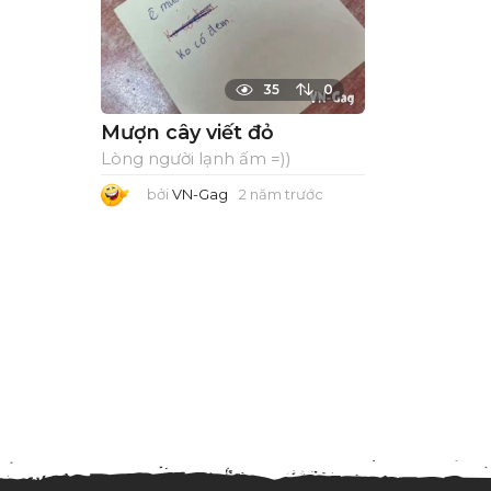
35
0
Mượn cây viết đỏ
Lòng người lạnh ấm =))
bởi
VN-Gag
2 năm trước
2
n
ă
m
t
r
ư
ớ
c