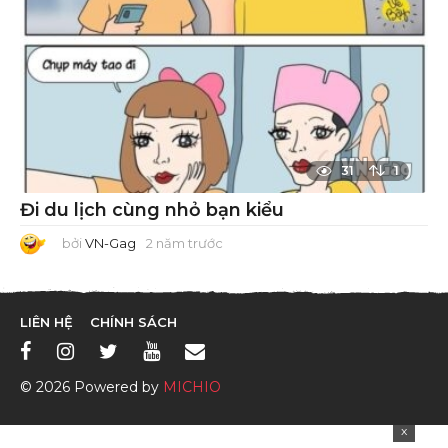
31
1
Đi du lịch cùng nhỏ bạn kiểu
bởi
VN-Gag
2 năm trước
2
n
ă
m
t
r
LIÊN HỆ
CHÍNH SÁCH
ư
ớ
c
© 2026 Powered by
MICHIO
x